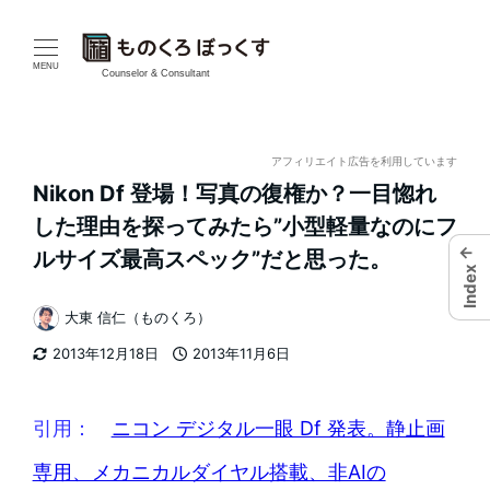
メ
イ
MENU
Counselor & Consultant
ン
コ
アフィリエイト広告を利用しています
Nikon Df 登場！写真の復権か？一目惚れ
ン
した理由を探ってみたら”小型軽量なのにフ
テ
←
ルサイズ最高スペック”だと思った。
Index
ン
大東 信仁（ものくろ）
著
ツ
2013年12月18日
2013年11月6日
者
更新日
投稿日
へ
移
引用：
ニコン デジタル一眼 Df 発表。静止画
動
専用、メカニカルダイヤル搭載、非AIの