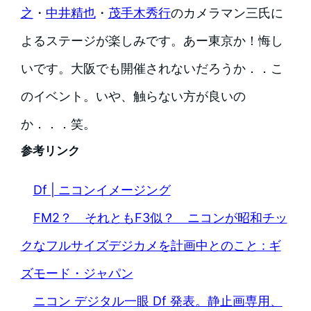
之
・
中井精也
・
茂手木秀行
のカメラマン三氏に
よるステージが楽しみです。あー東京か！悔し
いです。大阪でも開催されないだろうか．．こ
のイベント。いや、触らない方が良いの
か．．．笑。
参考リンク
Df | ニコンイメージング
FM2？ それともF3似？ ニコンが昭和チッ
クなフルサイズデジカメを計画中とのこと : ギ
ズモード・ジャパン
ニコン デジタル一眼 Df 発表。静止画専用、