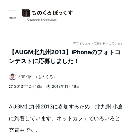
メ
イ
MENU
Counselor & Consultant
ン
コ
アフィリエイト広告を利用しています
【AUGM北九州2013】iPhoneのフォトコ
ン
ンテストに応募しました！
テ
大東 信仁（ものくろ）
ン
著
2013年12月18日
2013年11月16日
者
ツ
更新日
投稿日
へ
AUGM北九州2013に参加するため、北九州 小倉
移
に到着しています。ネットカフェでいろいろと
動
充電中です。