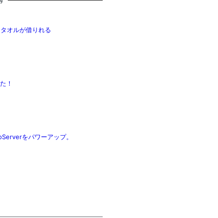
す
バスタオルが借りれる
かった！
Serverをパワーアップ。