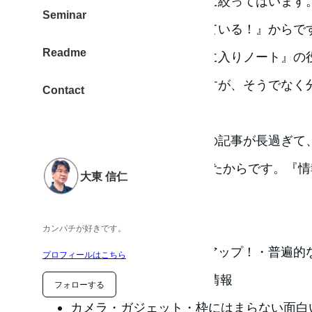
これは良いっ！て感じた情報に絞ってはいます
Seminar
い情報をみなさんが発信されている！』からで
Readme
ものレポはモノクロの『お気に入りノート』の
を絞る方法もあるかも．．ですが、そうでなく
Contact
た。
いままでのスタイルだと一つの記事が長過ぎて
たして良いかのか？”そう感じたからです。『
大東 信仁
レンジです。
分け方は3つ
カンパチが好きです。
特に”おおお！”なピックアップ！・普遍的
プロフィールはこちら
産”・apple情報・ブログ情報
フォローする
カメラ・ガジェット・枠にはまらない面白