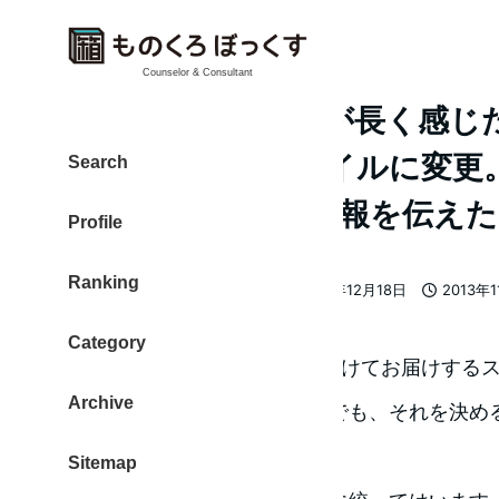
Counselor & Consultant
『ものレポ』記事が長く感じ
割してお届けスタイルに変更
Search
てもらえるよう”情報を伝えた
Profile
Ranking
大東 信仁（ものくろ）
2013年12月18日
2013年
著
更新日
投稿日
者
Category
本日より、ものレボを3つに分けてお届けする
Archive
『情報として多すぎないか？でも、それを決め
じていたんです。
Sitemap