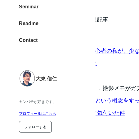
（ via TRAVELING ）
Seminar
撮影例が豊富で分かりやすい良記事。
Readme
カメラ
Contact
[M]逃したくない！カメラ初心者の私が、少
トを撮るために行っていること
（ via miMemo(ミメモ) ）
大東 信仁
初心者ではないと感じます。．．撮影メモがガ
RICOH THETAは写真を撮るという概念を
カンパチが好きです。
秘めたデバイスだとあらためて気付いた件
プロフィールはこちら
（ via タムカイズム ）
フォローする