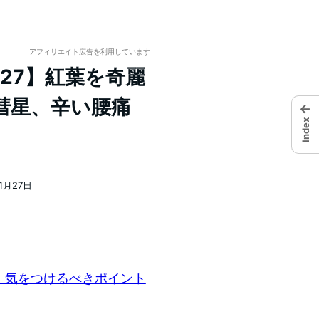
アフィリエイト広告を利用しています
-27】紅葉を奇麗
彗星、辛い腰痛
←
Index
11月27日
法！気をつけるべきポイント