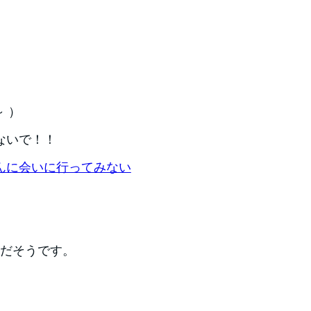
 ）
ないで！！
んに会いに行ってみない
南だそうです。