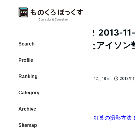
Counselor & Consultant
【ものレポ：その２ 2013-11
に撮る！、どうしたアイソン
Search
には、など
Profile
Ranking
大東 信仁（ものくろ）
2013年12月18日
2013年
著
更新日
投稿日
者
Category
紅葉を美しく撮る
Archive
カメラ超初心者に贈る！(14)紅葉の撮影方
Sitemap
とは？