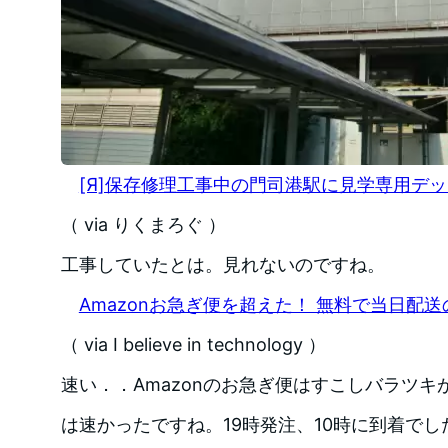
[Я]保存修理工事中の門司港駅に見学専用デ
（ via りくまろぐ ）
工事していたとは。見れないのですね。
Amazonお急ぎ便を超えた！ 無料で当日配
（ via I believe in technology ）
速い．．Amazonのお急ぎ便はすこしバラツ
は速かったですね。19時発注、10時に到着で