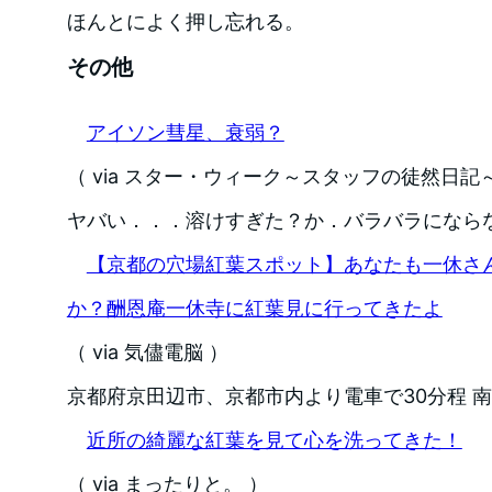
ほんとによく押し忘れる。
その他
アイソン彗星、衰弱？
（ via スター・ウィーク～スタッフの徒然日記～
ヤバい．．．溶けすぎた？か．バラバラになら
【京都の穴場紅葉スポット】あなたも一休さ
か？酬恩庵一休寺に紅葉見に行ってきたよ
（ via 気儘電脳 ）
京都府京田辺市、京都市内より電車で30分程 
近所の綺麗な紅葉を見て心を洗ってきた！
（ via まったりと。 ）