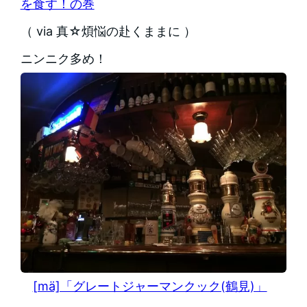
を食す！の巻
（ via 真☆煩悩の赴くままに ）
ニンニク多め！
[mä]「グレートジャーマンクック(鶴見)」