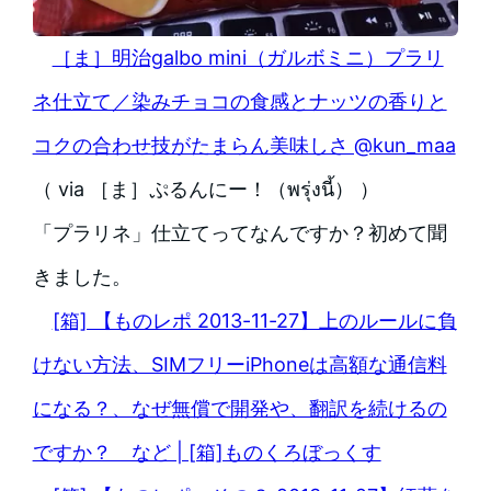
［ま］明治galbo mini（ガルボミニ）プラリ
ネ仕立て／染みチョコの食感とナッツの香りと
コクの合わせ技がたまらん美味しさ @kun_maa
（ via ［ま］ぷるんにー！（พรุ่งนี้） ）
「プラリネ」仕立てってなんですか？初めて聞
きました。
[箱] 【ものレポ 2013-11-27】上のルールに負
けない方法、SIMフリーiPhoneは高額な通信料
になる？、なぜ無償で開発や、翻訳を続けるの
ですか？ など | [箱]ものくろぼっくす