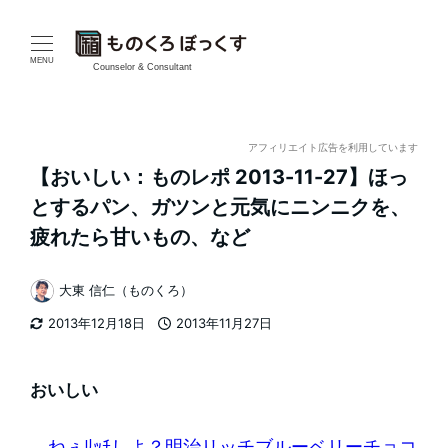
メ
イ
MENU
Counselor & Consultant
ン
コ
アフィリエイト広告を利用しています
【おいしい：ものレポ 2013-11-27】ほっ
ン
とするパン、ガツンと元気にニンニクを、
テ
疲れたら甘いもの、など
ン
大東 信仁（ものくろ）
著
ツ
2013年12月18日
2013年11月27日
者
更新日
投稿日
へ
移
おいしい
動
ねぇﾘｯﾁしよ？明治リッチブルーベリーチョコ