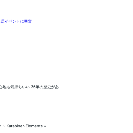
芝居イベントに興奮
心地も気持ちいい 36年の歴史があ
arabiner-Elements •