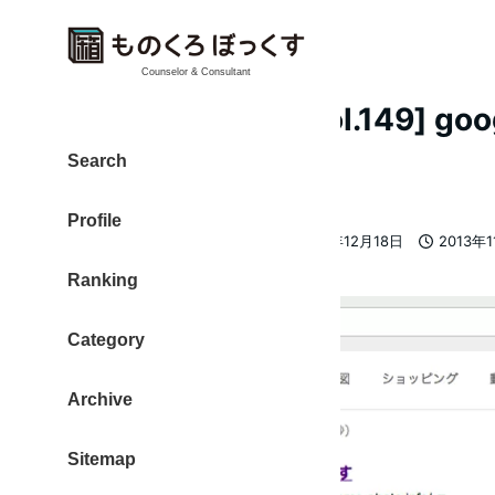
Counselor & Consultant
[日刊 20131129 Vol.149] 
れ？
Search
Profile
大東 信仁（ものくろ）
2013年12月18日
2013年
著
更新日
投稿日
Ranking
者
Category
Archive
Sitemap