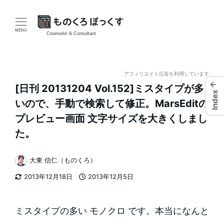
メ
イ
MENU
Counselor & Consultant
ン
コ
アフィリエイト広告を利用しています
←
[日刊 20131204 Vol.152]ミスタイプが多
ン
Index
いので、手動で検索して修正。MarsEditの
テ
プレビュー画面 文字サイズを大きくしまし
た。
ン
ツ
大東 信仁（ものくろ）
著
へ
2013年12月18日
2013年12月5日
者
更新日
投稿日
移
ミスタイプの多い モノクロ です。本当になんと
動