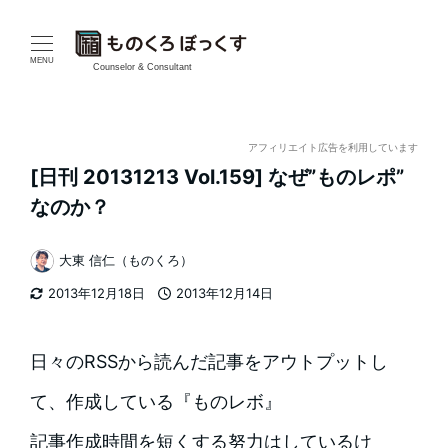
メ
イ
MENU
Counselor & Consultant
ン
コ
アフィリエイト広告を利用しています
[日刊 20131213 Vol.159] なぜ”ものレポ”
ン
なのか？
テ
大東 信仁（ものくろ）
ン
著
2013年12月18日
2013年12月14日
者
ツ
更新日
投稿日
へ
日々のRSSから読んだ記事をアウトプットし
移
て、作成している『ものレボ』
動
記事作成時間を短くする努力はしているけ