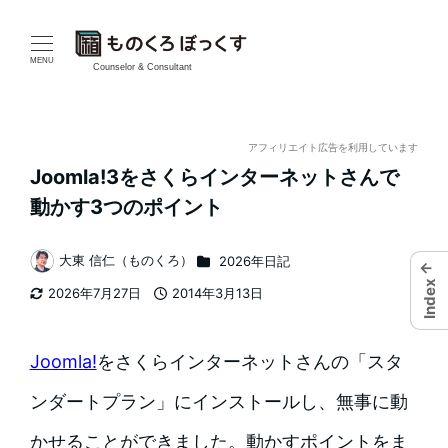
メ
イ
MENU
Counselor & Consultant
ン
コ
アフィリエイト広告を利用しています
Joomla!3をさくらインターネットさんで
ン
動かす3つのポイント
テ
カテゴリー
大東 信仁（ものくろ）
2026年日記
ン
←
著
Index
2026年7月27日
2014年3月13日
者
ツ
更新日
投稿日
へ
Joomla!
をさくらインターネットさんの「スタ
移
ンダートプラン」にインストールし、無事に動
動
かせることができました。動かすポイントをま