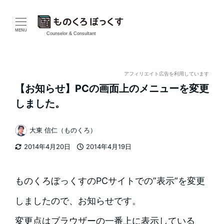
メ
イ
MENU
Counselor & Consultant
ン
コ
アフィリエイト広告を利用しています
【お知らせ】PCの画面上のメニューを変更
ン
しました。
テ
大東 信仁（ものくろ）
ン
著
2014年4月20日
2014年4月19日
者
ツ
更新日
投稿日
へ
ものくろぼっくすのPCサイトでの”表示”を変更
移
しましたので、お知らせです。
動
変更点はブラウザーの一番上に表示している