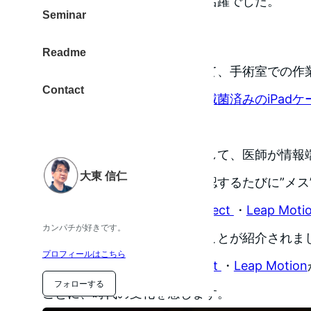
どに、デジタルデバイスが大活躍でした。
Seminar
ジェスチャーで操作
Readme
iPadなどの情報端末を活用して、手術室での
Contact
ってきました。そのために『
滅菌済みのiPadケ
た。
手術は時間との戦いです、そして、医師が情報
大東 信仁
る必要もあります。情報を確認するたびに”メス
す。これを改善するのに、
Kinect
・
Leap Moti
カンパチが好きです。
で操作することが実現できたことが紹介されま
プロフィールはこちら
特別なデバイスでなく、
Kinect
・
Leap Motion
フォローする
ことに、時代の変化を感じます。