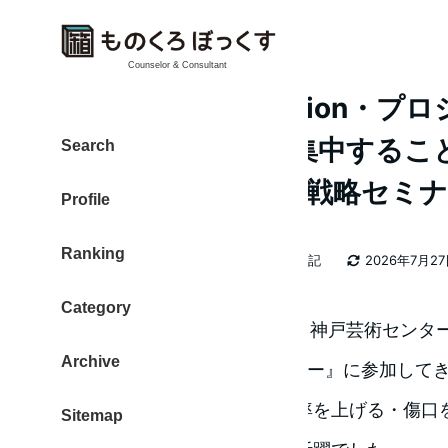
Counselor & Consultant
Kinect・Leap Motion
ッピング、作業に集中するこ
Search
『関西ICT医療産業戦略セミ
Profile
Ranking
カテゴリー
大東 信仁（ものくろ）
2026年日記
2026年7月2
著
更新日
者
Category
2014年5月21日 兵庫県 新神戸 神戸芸術セ
Archive
『関西ICT医療産業戦略セミナー』に参加して
医療現場、手術室にて作業効率を上げる・傷口
Sitemap