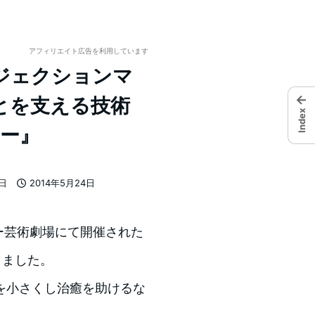
アフィリエイト広告を利用しています
・プロジェクションマ
←
とを支える技術
Index
ナー』
7日
2014年5月24日
投稿日
ンター芸術劇場にて開催された
きました。
を小さくし治癒を助けるな