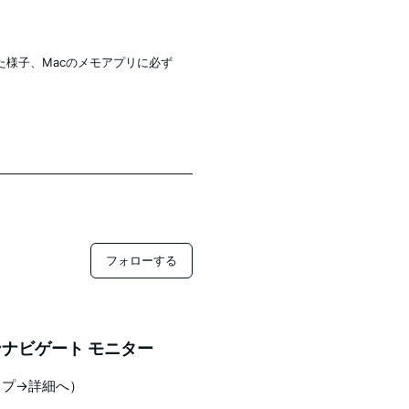
た様子、Macのメモアプリに必ず
フォローする
ナビゲート モニター
ップ→詳細へ）