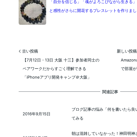
「自分を信じる」「魂がよろこびながら生きる」
と感性がさらに開花するブレスレットを作りまし
古い投稿
新しい投
【7月12日・13日 大阪 十三】参加者同士の
Amaz
ペアワークだからすごく理解できる
で部屋が
「iPhoneアプリ開発キャンプ＠大阪」
関連記事
ブログ記事の悩み「何を書いたら良
2016年9月15日
投稿日
てみる
朝は混雑していなかった！神田明神さ