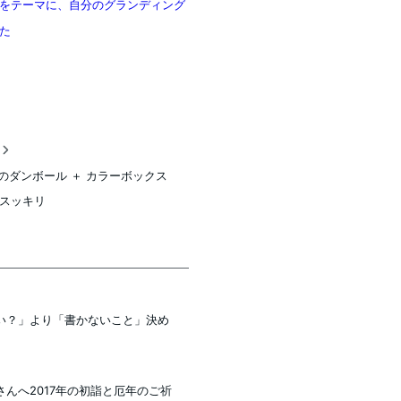
をテーマに、自分のグランディング
た
稿
onのダンボール ＋ カラーボックス
スッキリ
い？」より「書かないこと」決め
んへ2017年の初詣と厄年のご祈