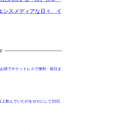
 – サイエンスメディアな日々、イ
す
もお得でチケットレスで便利・前日ま
以上飲んでいたのをゼロにして20日