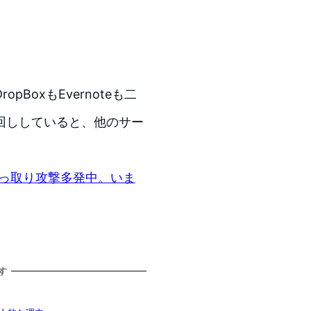
BoxもEvernoteも二
回ししていると、他のサー
乗っ取り攻撃多発中。いま
す