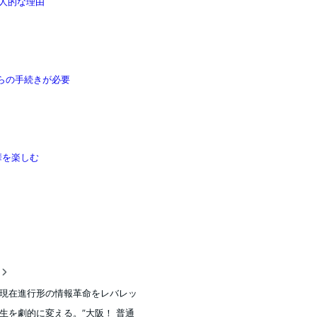
の個人的な理由
からの手続きが必要
華を楽しむ
稿
現在進行形の情報革命をレバレッ
生を劇的に変える。”大阪！ 普通