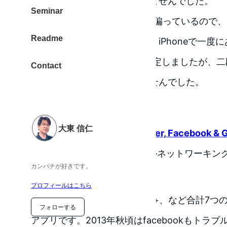
Google+へのログインができませんでした。
Seminar
SNSの書き込みがfacebookに偏っているので、Goog
Readme
手く付き合っていこうと思い、iPhoneで一度
できるアプリ EveryPost を設定しましたが
Contact
Google+にはログインできませんでした。
Everypost
大東 信仁
Everypost for Twitter, Facebook & 
カテゴリ: ソーシャルネットワーキング
カンパチが好きです。
プロフィールはこちら
Facebook、Twitter、Google+、など合計
フォローする
アプリです。2013年秋頃はfacebookもト