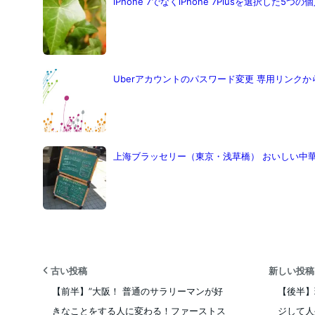
iPhone 7でなくiPhone 7Plusを選択した5つ
Uberアカウントのパスワード変更 専用リンク
上海ブラッセリー（東京・浅草橋） おいしい中
古い投稿
新しい投
【前半】”大阪！ 普通のサラリーマンが好
【後半】
きなことをする人に変わる！ファーストス
ジして人