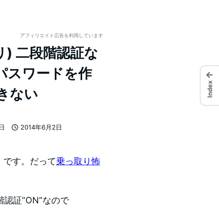
アフィリエイト広告を利用しています
アプリ) 二段階認証な
パスワードを作
←
Index
できない
7日
2014年6月2日
投稿日
ろ です。だって
乗っ取り怖
認証”ON”なので