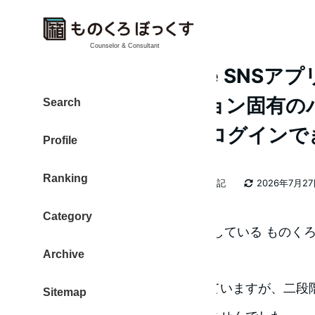
Counselor & Consultant
Everypost (iPhone SNS
のでアプリケーション固有の
Search
ってもGoogle+にログイン
Profile
Ranking
カテゴリー
大東 信仁（ものくろ）
2026年日記
2026年7月2
著
更新日
者
Category
Googleは二段階認証でガードしている ものく
Archive
い
ですから。
タイトルで言いきってしまっていますが、二段階
Sitemap