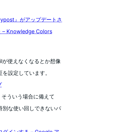
rypost』がアップデートさ
owledge Colors
ailが使えなくなるとか想像
証を設定しています。
プ
す。そういう場合に備えて
特別な使い回しできないパ
する – Google ア