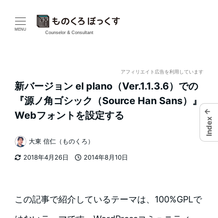
メ
イ
MENU
Counselor & Consultant
ン
コ
アフィリエイト広告を利用しています
新バージョン el plano（Ver.1.1.3.6）での
ン
『源ノ角ゴシック（Source Han Sans）』
テ
←
Webフォントを設定する
Index
ン
大東 信仁（ものくろ）
著
ツ
2018年4月26日
2014年8月10日
者
更新日
投稿日
へ
移
この記事で紹介しているテーマは、100%GPLで
動