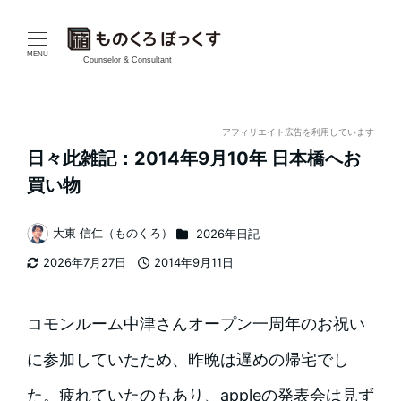
メ
イ
MENU
Counselor & Consultant
ン
コ
アフィリエイト広告を利用しています
日々此雑記：2014年9月10年 日本橋へお
ン
買い物
テ
カテゴリー
大東 信仁（ものくろ）
2026年日記
ン
著
2026年7月27日
2014年9月11日
者
ツ
更新日
投稿日
へ
コモンルーム中津さんオープン一周年のお祝い
移
に参加していたため、昨晩は遅めの帰宅でし
動
た。疲れていたのもあり、appleの発表会は見ず