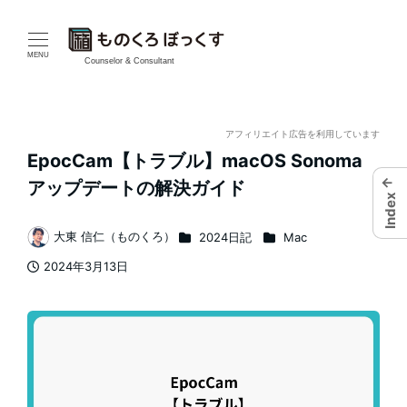
メ
イ
MENU
Counselor & Consultant
ン
コ
アフィリエイト広告を利用しています
EpocCam【トラブル】macOS Sonoma
ン
←
アップデートの解決ガイド
Index
テ
カテゴリー
カテゴリー
大東 信仁（ものくろ）
2024日記
Mac
ン
著
2024年3月13日
者
ツ
投稿日
へ
移
動