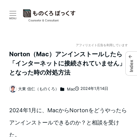
メ
イ
MENU
Counselor & Consultant
ン
コ
アフィリエイト広告を利用しています
Norton（Mac）アンインストールしたら
←
ン
Index
「インターネットに接続されていません」
テ
となった時の対処方法
ン
カテゴリー
2024年1月14日
大東 信仁（ものくろ）
Mac
投稿日
著
ツ
者
へ
2024年1月に、MacからNortonをどうやったら
移
アンインストールできるのか？と相談を受け
動
た。