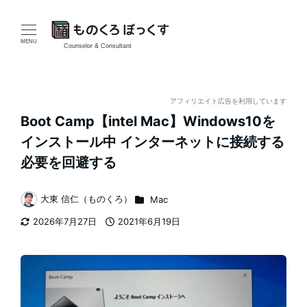
メ
イ
MENU
Counselor & Consultant
ン
コ
アフィリエイト広告を利用しています
Boot Camp【intel Mac】Windows10を
ン
インストール中 インターネットに接続する
テ
必要を回避する
ン
カテゴリー
大東 信仁（ものくろ）
Mac
著
ツ
2026年7月27日
2021年6月19日
者
更新日
投稿日
へ
移
動