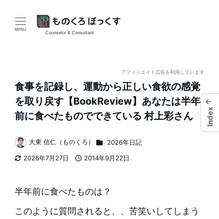
メ
イ
MENU
Counselor & Consultant
ン
コ
アフィリエイト広告を利用しています
食事を記録し、運動から正しい食欲の感覚
ン
を取り戻す【BookReview】あなたは半年
←
テ
Index
前に食べたものでできている 村上彩さん
ン
カテゴリー
大東 信仁（ものくろ）
2026年日記
著
ツ
2026年7月27日
2014年9月22日
者
更新日
投稿日
へ
移
半年前に食べたものは？
動
このように質問されると、、苦笑いしてしまう