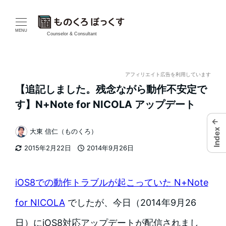
メ
イ
MENU
Counselor & Consultant
ン
コ
アフィリエイト広告を利用しています
【追記しました。残念ながら動作不安定で
ン
す】N+Note for NICOLA アップデート
テ
←
Index
大東 信仁（ものくろ）
ン
著
2015年2月22日
2014年9月26日
者
ツ
更新日
投稿日
へ
iOS8での動作トラブルが起こっていた N+Note
移
for NICOLA
でしたが、今日（2014年9月26
動
日）にiOS8対応アップデートが配信されまし