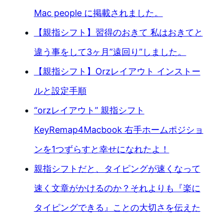
Mac people に掲載されました。
【親指シフト】習得のおきて 私はおきてと
違う事をして3ヶ月”遠回り”しました。
【親指シフト】Orzレイアウト インストー
ルと設定手順
“orzレイアウト” 親指シフト
KeyRemap4Macbook 右手ホームポジショ
ンを1つずらすと幸せになれたよ！
親指シフトだと、タイピングが速くなって
速く文章がかけるのか？それよりも『楽に
タイピングできる』ことの大切さを伝えた