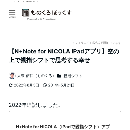
✓ あわせて読みたい
メ
イ
MENU
Counselor & Consultant
ン
コ
アフィリエイト広告を利用しています
【N+Note for NICOLA iPadアプリ】空の
ン
上で親指シフトで思考する幸せ
テ
カテゴリー
大東 信仁（ものくろ）
親指シフト
ン
著
2022年8月3日
2014年5月21日
者
ツ
更新日
投稿日
へ
2022年追記しました。
移
動
N+Note for NICOLA（iPadで親指シフト）アプ