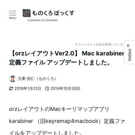
メ
イ
MENU
Counselor & Consultant
ン
コ
←
アフィリエイト広告を利用しています
Index
【orzレイアウトVer2.0】 Mac karabiner
ン
定義ファイル アップデートしました。
テ
大東 信仁（ものくろ）
ン
著
2016年1月31日
2014年10月30日
者
ツ
更新日
投稿日
へ
orzレイアウトのMacキーリマップアプリ
移
karabiner （旧keyremap4macbook）定義ファ
動
イルをアップデートしました。