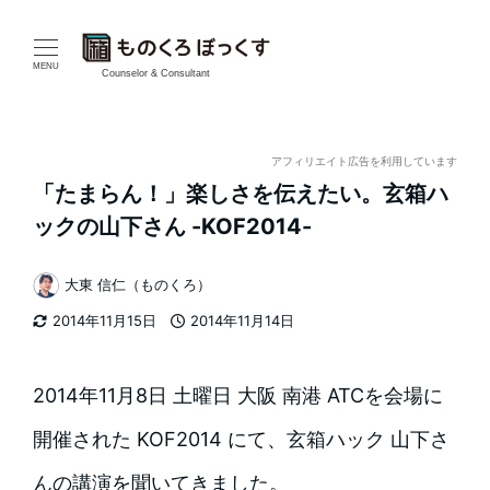
メ
イ
MENU
Counselor & Consultant
ン
コ
アフィリエイト広告を利用しています
「たまらん！」楽しさを伝えたい。玄箱ハ
ン
ックの山下さん -KOF2014-
テ
大東 信仁（ものくろ）
ン
著
2014年11月15日
2014年11月14日
者
ツ
更新日
投稿日
へ
2014年11月8日 土曜日 大阪 南港 ATCを会場に
移
開催された KOF2014 にて、玄箱ハック 山下さ
動
んの講演を聞いてきました。