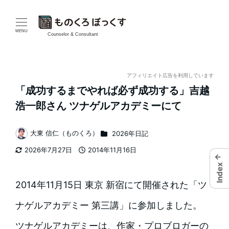
メ
イ
MENU
Counselor & Consultant
ン
コ
アフィリエイト広告を利用しています
「成功するまでやれば必ず成功する」吉越
ン
浩一郎さん ツナゲルアカデミーにて
テ
カテゴリー
大東 信仁（ものくろ）
2026年日記
ン
著
2026年7月27日
2014年11月16日
者
ツ
←
更新日
投稿日
Index
へ
2014年11月15日 東京 新宿にて開催された「ツ
移
ナゲルアカデミー 第三講」に参加しました。
動
ツナゲルアカデミーは、作家・プロブロガーの