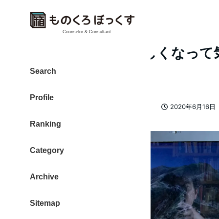
Counselor & Consultant
ディスプレイが新しくなって
2020-06-15
Search
Profile
カテゴリー
大東 信仁（ものくろ）
06-2020
2020年6月16日
著
投稿日
Ranking
者
Category
Archive
Sitemap