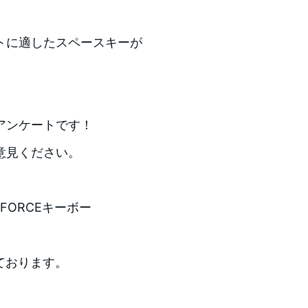
トに適したスペースキーが
アンケートです！
意見ください。
FORCEキーボー
ております。