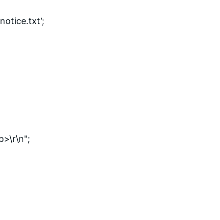
notice.txt’;
p>\r\n";