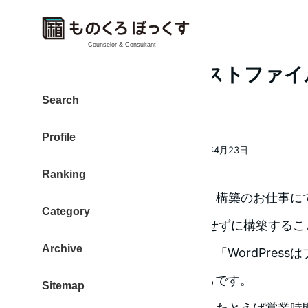
Counselor & Consultant
Webサイトでテキストファ
示するPHPコード
Search
Profile
大東 信仁（ものくろ）
2015年4月23日
著
投稿日
Ranking
者
技術的なメモです。Webサイト構築のお仕事に
Category
WordPressなどのCMSを利用せずに構築す
Archive
て壊してしまうことを避ける」「WordPress
ス」したサイト設計を行うからです。
Sitemap
ただ、そのWebページの一部、たとえば営業時