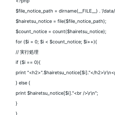
<?php
$file_notice_path = dirname(__FILE__) . ‘/data/
$hairetsu_notice = file($file_notice_path);
$count_notice = count($hairetsu_notice);
for ($i = 0; $i < $count_notice; $i++){
// 実行処理
if ($i == 0){
print "<h2>".$hairetsu_notice[$i]."</h2>\r\n<
} else {
print $hairetsu_notice[$i]."<br />\r\n";
}
}