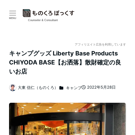
メ
イ
MENU
Counselor & Consultant
ン
コ
アフィリエイト広告を利用しています
キャンプグッズ Liberty Base Products
ン
CHIYODA BASE【お洒落】散財確定の良
テ
いお店
ン
カテゴリー
2022年5月28日
大東 信仁（ものくろ）
キャンプ
投稿日
著
ツ
者
へ
移
動