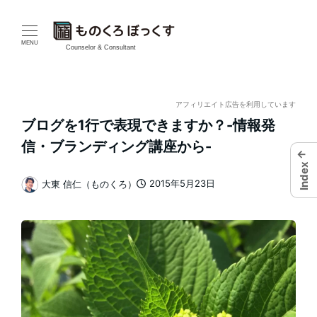
メ
イ
MENU
Counselor & Consultant
ン
コ
アフィリエイト広告を利用しています
ブログを1行で表現できますか？-情報発
ン
信・ブランディング講座から-
←
テ
Index
2015年5月23日
大東 信仁（ものくろ）
ン
投稿日
著
者
ツ
へ
移
動