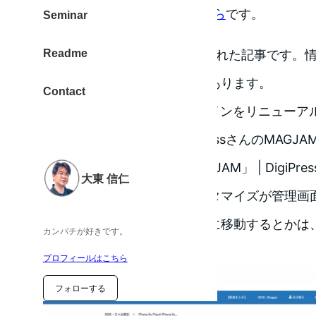
100%GPLテーマの記事はこちら
です。
Seminar
Readme
この記事は2年以上前に公開された記事です。
現在は状況が異なる可能性があります。
Contact
2015年9月13日にブログデザインをリニュー
WordPressのテーマはDigiPressさんのMAGJ
WordPressテーマ「MAGJAM」 | DigiPres
大東 信仁
有料テーマですが、各種カスタマイズが管理画
です。サイドバーを右から左に移動するとかは
カンパチが好きです。
います。
プロフィールはこちら
フォローする