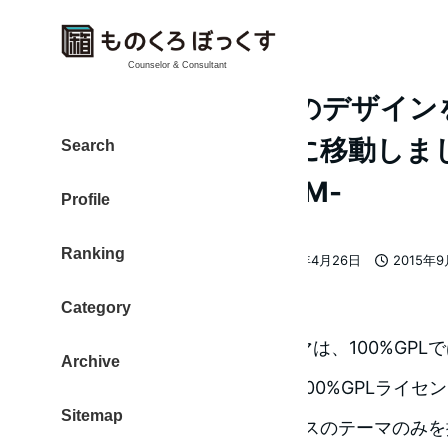
Counselor & Consultant
ものくろぼっくすのデザイン
ーをシンプルに左に移動しま
Search
DigiPress MAGJAM-
Profile
Ranking
大東 信仁（ものくろ）
2018年4月26日
2015年9
著
更新日
投稿日
者
Category
この記事で紹介しているテーマは、100%GPL
Archive
WordPressコミュニティは、100%GPLラ
Sitemap
も、現在は100%GPLライセンスのテーマのみ