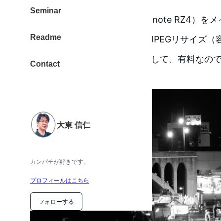
Seminar
最近はWindowsノート（Let’s note RZ4
Readme
Windows10で安定して使えるJPEGリサイ
探して3つ試しました。結果として、有料なのですが
Contact
ました。
大東 信仁
カンパチが好きです。
プロフィールはこちら
フォローする