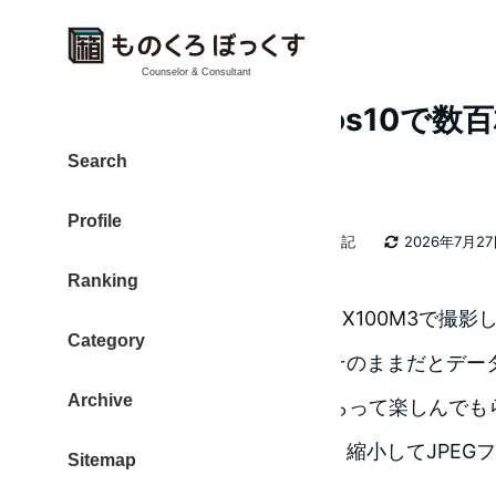
Counselor & Consultant
JPEGmini Windwos10で
一括でダイエット
Search
Profile
カテゴリー
大東 信仁（ものくろ）
2026年日記
2026年7月2
著
更新日
Ranking
者
SONYのコンパクトデジカメ RX100M3で撮影
Category
グループで共有する場合は、そのままだとデー
Archive
Dropboxで共有して「見てもらって楽しんで
大きなサイズは必要ないので、縮小してJPEG
Sitemap
たいのです。