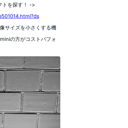
ソフトを探す！ ->
se501014.html?ds
、画像サイズを小さくする機
miniの方がコストパフォ