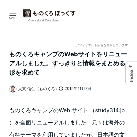
メ
イ
MENU
Counselor & Consultant
ン
コ
アフィリエイト広告を利用しています
ものくろキャンプのWebサイトをリニュー
ン
アルしました。すっきりと情報をまとめる
←
テ
形を求めて
Index
ン
2015年11月7日
大東 信仁（ものくろ）
投稿日
著
ツ
者
へ
ものくろキャンプのWeb サイト （study314.jp
移
）を全面リニューアルしました。元々は海外の
動
有料テーマを利用していましたが、日本語の文