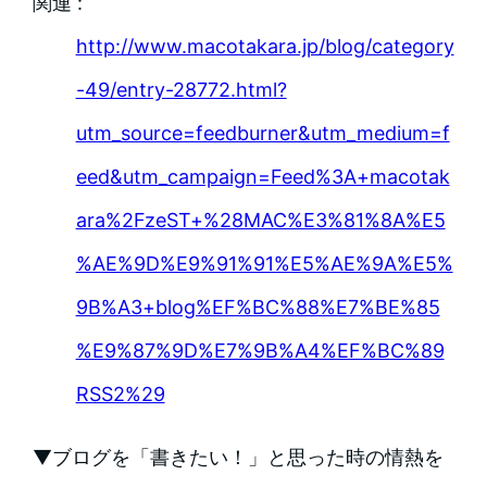
関連 :
http://www.macotakara.jp/blog/category
-49/entry-28772.html?
utm_source=feedburner&utm_medium=f
eed&utm_campaign=Feed%3A+macotak
ara%2FzeST+%28MAC%E3%81%8A%E5
%AE%9D%E9%91%91%E5%AE%9A%E5%
9B%A3+blog%EF%BC%88%E7%BE%85
%E9%87%9D%E7%9B%A4%EF%BC%89
RSS2%29
▼ブログを「書きたい！」と思った時の情熱を