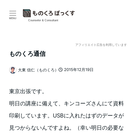
メ
イ
MENU
Counselor & Consultant
ン
コ
アフィリエイト広告を利用しています
ものくろ通信
ン
テ
2015年12月19日
大東 信仁（ものくろ）
投稿日
著
ン
者
東京出張です。
ツ
明日の講座に備えて、キンコーズさんにて資料
へ
印刷しています。USBに入れたはずのデータが
移
見つからないんですよね。（幸い明日の必要な
動