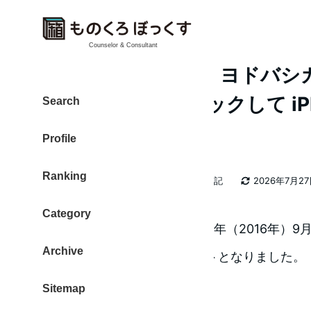
Counselor & Consultant
予約し損ねた僕が、ヨドバシ
Webサイトをチェックして iPho
Search
購入できました
Profile
Ranking
カテゴリー
大東 信仁（ものくろ）
2026年日記
2026年7月2
著
更新日
者
Category
iPhone7とiPhone7 Plusは、今年（2016
Archive
トし、16日から販売がスタートとなりました。
結論からお話しすると
Sitemap