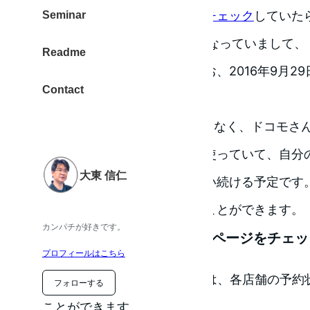
ヨドバシカメラ秋葉原さんをチェック
していたら、
Seminar
256GBだけが「在庫あり」となっていまして
Readme
変更にて購入しました。（なお、2016年9月29
Contact
っています）
つまり、SIMロックフリーではなく、ドコモさ
ともと、ドコモさんの回線を使っていて、自分
大東 信仁
速度に対して不満がなく、使い続ける予定です
毎月の割引サポートも受けることができます。
カンパチが好きです。
ヨドバシカメラさんのWebページをチェッ
プロフィールはこちら
ヨドバシカメラさんのWebには、各店舗の予約
フォローする
ことができます。