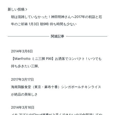
新しい投稿
朝は混雑していなかった！神田明神さんへ2017年の初詣と厄
年のご祈祷 1月3日 朝9時 待ち時間も少ない
関連記事
2014年3月6日
投稿日
【Manfrotto ミニ三脚 PIXI】お洒落でコンパクト！いつでも
持ち歩きたい三脚。
2017年3月17日
投稿日
海南鶏飯食堂（東京・麻布十番）シンガポールチキンライス
が絶品の美味しさ
2014年3月16日
投稿日
メモ アプリのiCloud連携が上手くできないので全部消してや