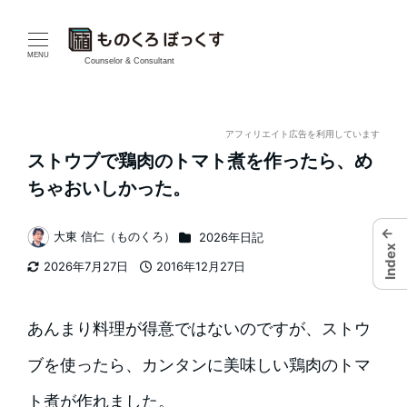
メ
イ
MENU
Counselor & Consultant
ン
コ
アフィリエイト広告を利用しています
ストウブで鶏肉のトマト煮を作ったら、め
ン
ちゃおいしかった。
テ
←
カテゴリー
大東 信仁（ものくろ）
2026年日記
ン
著
Index
2026年7月27日
2016年12月27日
者
ツ
更新日
投稿日
へ
あんまり料理が得意ではないのですが、ストウ
移
ブを使ったら、カンタンに美味しい鶏肉のトマ
動
ト煮が作れました。