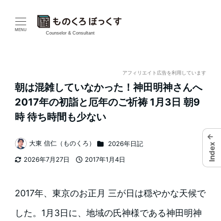
メ
イ
MENU
Counselor & Consultant
ン
コ
アフィリエイト広告を利用しています
朝は混雑していなかった！神田明神さんへ
ン
2017年の初詣と厄年のご祈祷 1月3日 朝9
テ
時 待ち時間も少ない
ン
←
カテゴリー
大東 信仁（ものくろ）
2026年日記
Index
著
ツ
2026年7月27日
2017年1月4日
者
更新日
投稿日
へ
移
2017年、東京のお正月 三が日は穏やかな天候で
動
した。1月3日に、地域の氏神様である神田明神