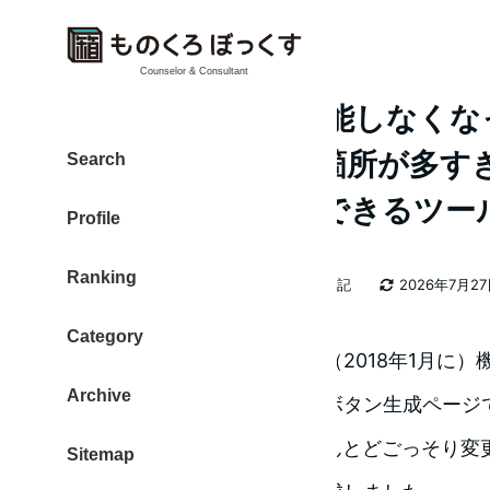
Counselor & Consultant
Feedlyボタンが機能しなく
点を調べたら修正箇所が多す
Search
するボタンを作成できるツー
Profile
Ranking
カテゴリー
大東 信仁（ものくろ）
2026年日記
2026年7月2
著
更新日
者
Category
Feedlyボタンが、気がつけば（2018年1月に
Archive
Feedlyが提供してくれているボタン生成ペー
ます。修正点を調べたら、ほんとどごっそり変
Sitemap