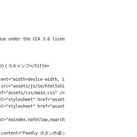
use under the CCA 3.0 license (html5up.net/license)
 ものくろキャンプ</title>
ntent="width=device-width, initial-scale=1" />
t src="assets/js/ie/html5shiv.js"></script><![endif]-->
ref="assets/css/main.css" />
rel="stylesheet" href="assets/css/ie8.css" /><![endif]-->
rel="stylesheet" href="assets/css/ie9.css" /><![endif]-->
ent="noindex,nofollow,noarchive">
itle" content="Feedly ボタン作成ツール ものくろキャンプ" />