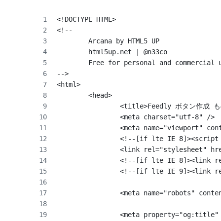
<!DOCTYPE HTML>
<!--
	Arcana by HTML5 UP
	html5up.net | @n33co
	Free for personal and commercial 
-->
<html>
	<head>
		<title>Feedly ボタン作成
		<meta charset="utf-8" />
		<meta name="viewport" co
		<!--[if lte IE 8]><scrip
		<link rel="stylesheet" h
		<!--[if lte IE 8]><link 
		<!--[if lte IE 9]><link 
		<meta name="robots" cont
		<meta property="og:t