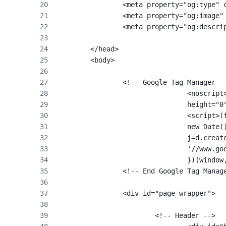
		<meta property="og:type"
		<meta property="og:image
		<meta property="og:de
	</head>
	<body>
		<!-- Google Tag Manager -
				<noscr
				height
				<scrip
				new Da
				j=d.cr
				'//www
				})(win
		<!-- End Google Tag Manag
		<div id="page-wrapper">
			<!-- Header -->