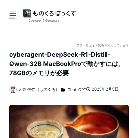
メ
イ
MENU
Counselor & Consultant
ン
コ
アフィリエイト広告を利用しています
cyberagent-DeepSeek-R1-Distill-
ン
Qwen-32B MacBookProで動かすには、
テ
78GBのメモリが必要
ン
カテゴリー
2025年2月5日
大東 信仁（ものくろ）
Chat-GPT
投稿日
著
ツ
者
へ
移
動