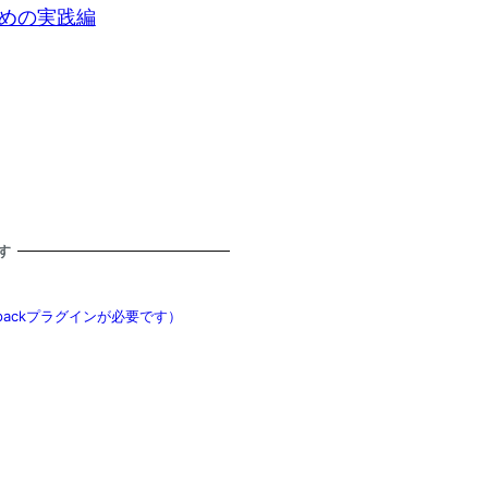
ための実践編
す
tpackプラグインが必要です）