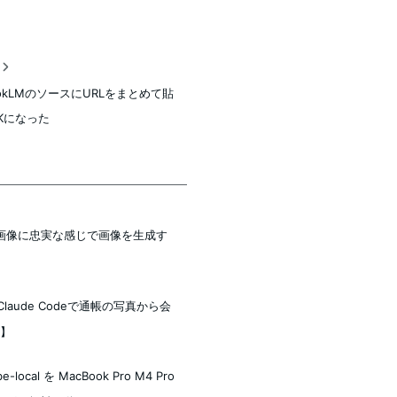
稿
ookLMのソースにURLをまとめて貼
Kになった
ageで元画像に忠実な感じで画像を生成す
Claude Codeで通帳の写真から会
版】
al を MacBook Pro M4 Pro