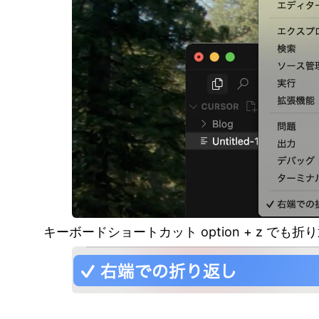
キーボードショートカット option + z でも折り