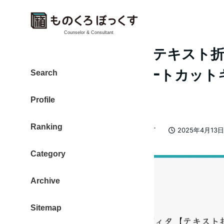
Counselor & Consultant
Cursor エディタ【テキス
見やすくなるショートカットキー(
Search
の使い方
Profile
Ranking
カテゴリー
大東 信仁（ものくろ）
Chat-GPT
2025年4月13日
著
投稿日
者
Category
Archive
Sitemap