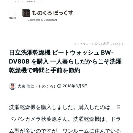
✓ あわせて読みたい
メ
イ
MENU
Counselor & Consultant
ン
コ
アフィリエイト広告を利用しています
日立洗濯乾燥機 ビートウォッシュ BW-
ン
DV80B を購入 一人暮らしだからこそ洗濯
テ
乾燥機で時間と手前を節約
ン
2018年3月5日
大東 信仁（ものくろ）
投稿日
著
ツ
者
へ
洗濯乾燥機を購入しました。購入したのは、ヨ
移
ドバシカメラ秋葉原さん。洗濯乾燥機は、ドラ
動
ム型が多いのですが、ワンルームに住んでいる