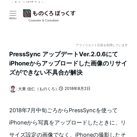
✓ あわせて読みたい
メ
イ
MENU
Counselor & Consultant
ン
コ
アフィリエイト広告を利用しています
PressSync アップデートVer.2.0.6にて
ン
iPhoneからアップロードした画像のリサイ
テ
ズができない不具合が解決
ン
2018年8月2日
大東 信仁（ものくろ）
投稿日
著
ツ
者
へ
2018年7月中旬ごろからPressSyncを使って
移
iPhoneから写真をアップロードしたときに、リ
動
サイズ設定の画像でなく、iPhoneの撮影したそ