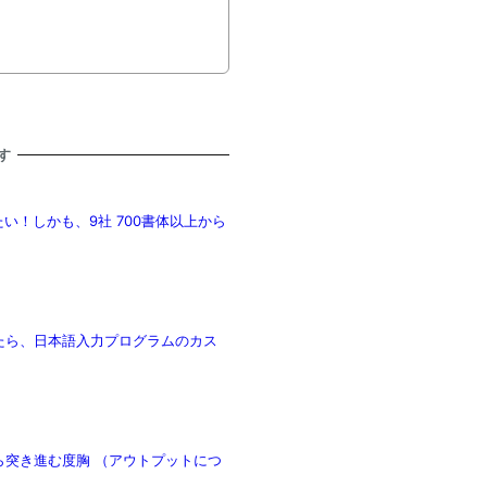
す
たい！しかも、9社 700書体以上から
プデートしたら、日本語入力プログラムのカス
ら突き進む度胸 （アウトプットにつ