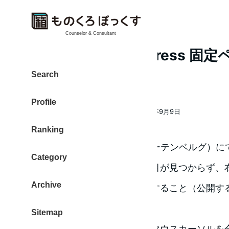
Counselor & Consultant
Gutenberg WordPress
ンク設定方法
Search
Profile
大東 信仁（ものくろ）
2018年9月9日
著
投稿日
Ranking
者
WordPressのGutenberg（グーテンベル
Category
クを設定しようとしたら、項目が見つからず、
Archive
ポイントは、一度記事を保存すること（公開す
ー）でした。
Sitemap
そのあとに、記事タイトルにマウスカーソルを