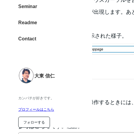
Seminar
上に小さなパーマリンク設定が出現します。あ
Readme
設定完了です。
↓ パーマリンク設定画面が表示された様子。
Contact
大東 信仁
カンパチが好きです。
表示が隠れていると、初めて操作するときには
プロフィールはこちら
しまいました。
フォローする
参考はこちらです。感謝。