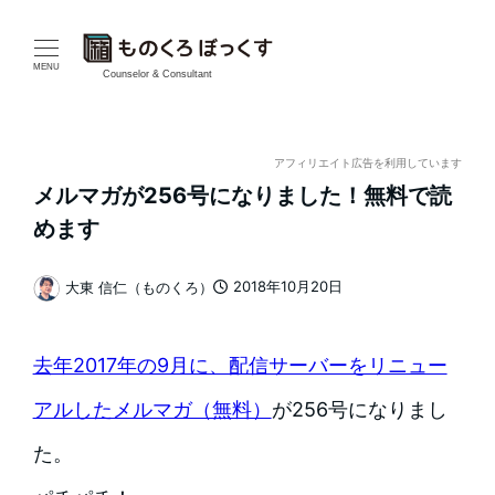
メ
イ
MENU
Counselor & Consultant
ン
コ
アフィリエイト広告を利用しています
メルマガが256号になりました！無料で読
ン
めます
テ
2018年10月20日
大東 信仁（ものくろ）
ン
投稿日
著
者
ツ
去年2017年の9月に、配信サーバーをリニュー
へ
アルしたメルマガ（無料）
が256号になりまし
移
た。
動