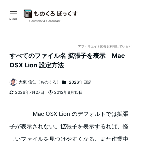
メ
イ
MENU
Counselor & Consultant
ン
コ
アフィリエイト広告を利用しています
すべてのファイル名 拡張子を表示 Mac
ン
OSX Lion 設定方法
テ
カテゴリー
大東 信仁（ものくろ）
2026年日記
ン
著
2026年7月27日
2012年8月15日
者
ツ
更新日
投稿日
へ
Mac OSX Lion のデフォルトでは拡張
移
子が表示されない。拡張子を表示するれば、怪
動
しいファイルを見つけやすくなる。また作業中