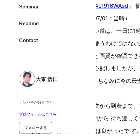
にしたかったのです。「
Acer AL1916WAsd
」 
Seminar
円ちょっとの価格でした（2007/01：当時）。
Readme
かなり迷いました。 自分の使い道は、一日に1
Contact
度。 仕事でずーと10時間以上使うわけではな
です。 ネットで代引き購入だと画質が確認で
ったら、 ドット抜けが、、と心配しましたが
大東 信仁
入ボタンをポチッとしました。ちなみに今の最
っているようです。
カンパチが好きです。
買ったのは
ドスパラ
さん。 注文から到着まで
プロフィールはこちら
ったほうはボタンを押した瞬間から 待ち遠し
フォローする
このすばやい3営業日での到着は良かったで す