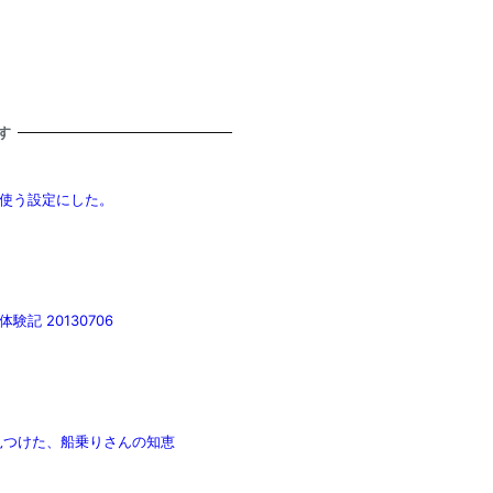
す
して使う設定にした。
験記 20130706
見つけた、船乗りさんの知恵