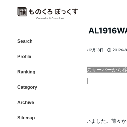
Counselor & Consultant
ディスプレー Acer AL1916W
Search
大東 信仁（ものくろ）
2013年12月18日
2012年
著
更新日
投稿日
Profile
者
＜この記事は前のサーバーから
Ranking
2007/03/02 に書いています。
Category
当時のままの記事です。＞
Archive
ディスプレーがほしい
Sitemap
2007年の正月明けに買っちゃいました。前々