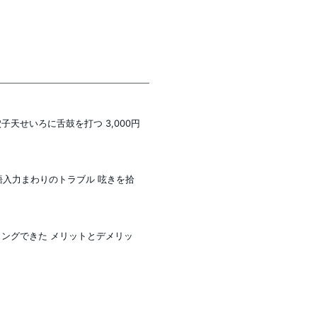
子天せいろに舌鼓を打つ 3,000円
.0 日本語入力まわりのトラブル 呟きを拾
 ペアリングできた メリットとデメリッ