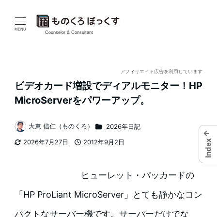
メ
イ
MENU
Counselor & Consultant
ン
コ
アフィリエイト広告を利用しています
ビデオカード増設でディアルモニター！HP
ン
MicroServerをパワーアップ。
テ
カテゴリー
大東 信仁（ものくろ）
2026年日記
ン
←
著
2026年7月27日
2012年9月2日
Index
者
ツ
更新日
投稿日
へ
ヒューレット・パッカードの
移
「HP ProLiant MicroServer」とても静かなコン
動
パクトなサーバー機です。サーバーだけでな