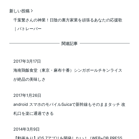
新しい投稿
千葉繁さんの神業！日陰の裏方家業を頑張るあなたの応援歌
｜パトレーバー
関連記事
2017年3月17日
投稿日
海南鶏飯食堂（東京・麻布十番）シンガポールチキンライス
が絶品の美味しさ
2017年1月26日
投稿日
android スマホのモバイルSuicaで新幹線もそのままタッチ 改
札口を楽に通過できる
2014年3月9日
投稿日
【動画あり】iOS 7アプリを開発したい！［WEB+DB PRESS