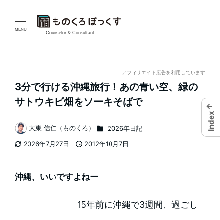
メ
イ
MENU
Counselor & Consultant
ン
コ
アフィリエイト広告を利用しています
3分で行ける沖縄旅行！あの青い空、緑の
ン
サトウキビ畑をソーキそばで
←
テ
Index
カテゴリー
大東 信仁（ものくろ）
2026年日記
ン
著
2026年7月27日
2012年10月7日
者
ツ
更新日
投稿日
へ
沖縄、いいですよねー
移
15年前に沖縄で3週間、過ごし
動