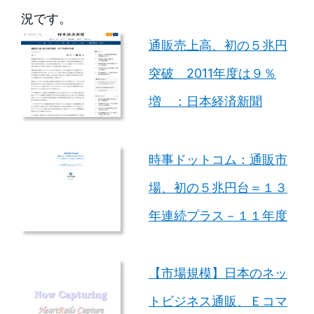
況です。
通販売上高、初の５兆円
突破 2011年度は９％
増 ：日本経済新聞
時事ドットコム：通販市
場、初の５兆円台＝１３
年連続プラス－１１年度
【市場規模】日本のネッ
トビジネス通販、Ｅコマ