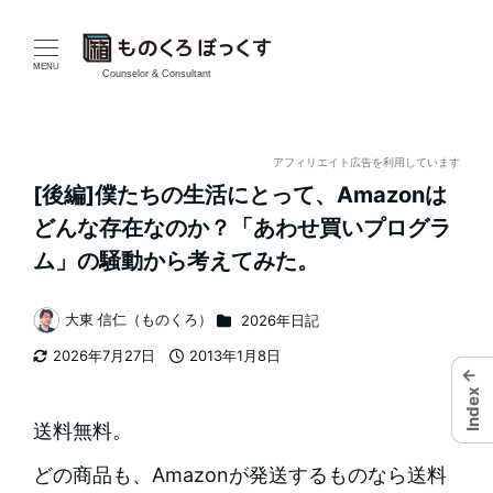
メ
イ
MENU
Counselor & Consultant
ン
コ
アフィリエイト広告を利用しています
[後編]僕たちの生活にとって、Amazonは
ン
どんな存在なのか？「あわせ買いプログラ
テ
ム」の騒動から考えてみた。
ン
カテゴリー
大東 信仁（ものくろ）
2026年日記
著
ツ
2026年7月27日
2013年1月8日
者
更新日
投稿日
←
へ
Index
移
送料無料。
動
どの商品も、Amazonが発送するものなら送料