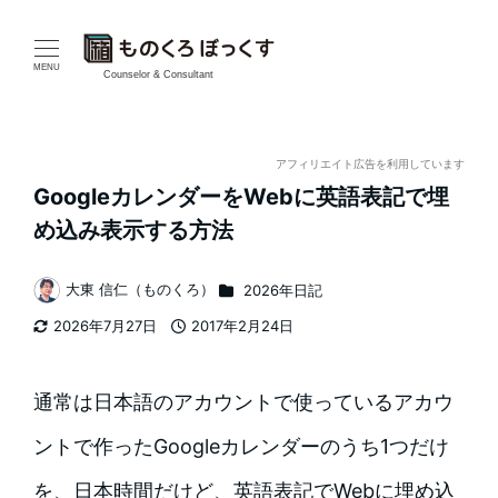
メ
イ
MENU
Counselor & Consultant
ン
コ
アフィリエイト広告を利用しています
GoogleカレンダーをWebに英語表記で埋
ン
め込み表示する方法
テ
カテゴリー
大東 信仁（ものくろ）
2026年日記
ン
著
2026年7月27日
2017年2月24日
者
ツ
更新日
投稿日
へ
通常は日本語のアカウントで使っているアカウ
移
ントで作ったGoogleカレンダーのうち1つだけ
動
を、日本時間だけど、英語表記でWebに埋め込