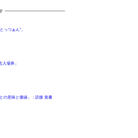
す
とっつぁん”。
念入場券」
の意味と価値」 : 読後 覚書