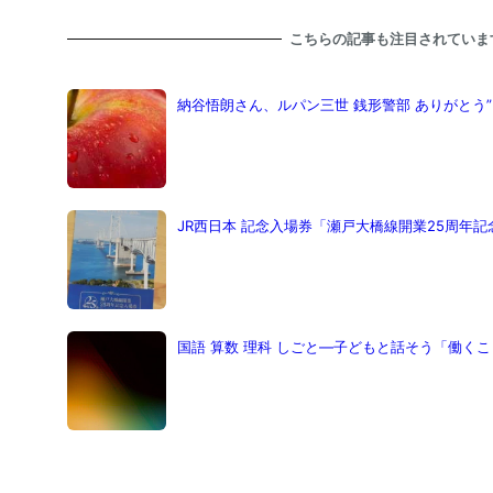
こちらの記事も注目されていま
納谷悟朗さん、ルパン三世 銭形警部 ありがとう”
JR西日本 記念入場券「瀬戸大橋線開業25周年記
国語 算数 理科 しごと―子どもと話そう「働くこと