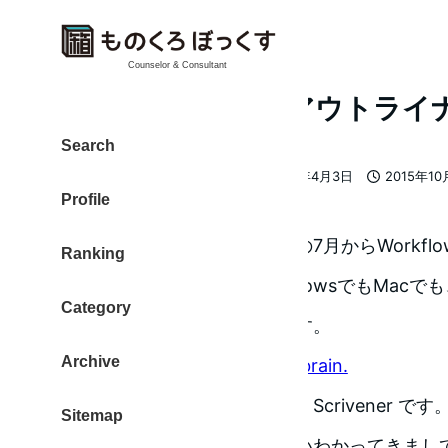
Counselor & Consultant
2015年10月15日 アウトラ
Search
大東 信仁（ものくろ）
2019年4月3日
2015年10
著
更新日
投稿日
Profile
者
アウトプット強化中です。この7月からWorkfl
Ranking
を使っています。これはWindowsでもMacでも、そ
Category
もオッケーという優れものです。
Archive
WorkFlowy – Organize your brain.
そして、最近使い始めたのが、Scrivener 
Sitemap
らという段階ですが、だいたいわかってきまし