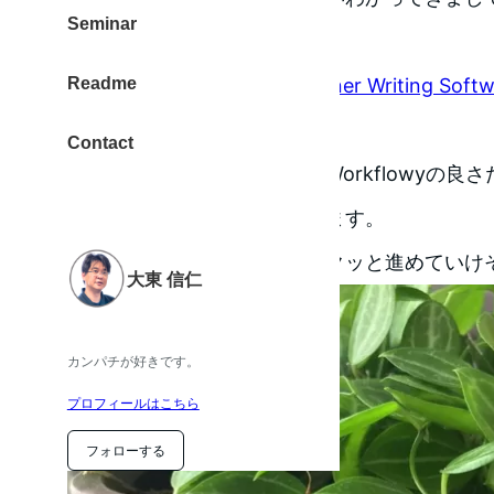
Seminar
す。
Readme
Literature and Latte – Scrivener Writing Soft
Windows
Contact
何も機能がないシンプルさがWorkflowyの良
能だからこその良さを感じてます。
溜まっている仕事をこれでサクッと進めていけ
大東 信仁
カンパチが好きです。
プロフィールはこちら
フォローする