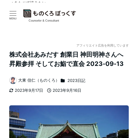
✓ あわせて読みたい
メ
イ
MENU
Counselor & Consultant
ン
コ
アフィリエイト広告を利用しています
株式会社あみだす 創業日 神田明神さんへ
ン
昇殿参拝 そしてお鮨で直会 2023-09-13
テ
カテゴリー
大東 信仁（ものくろ）
2023日記
ン
著
2023年9月17日
2023年9月16日
者
ツ
更新日
投稿日
へ
移
動