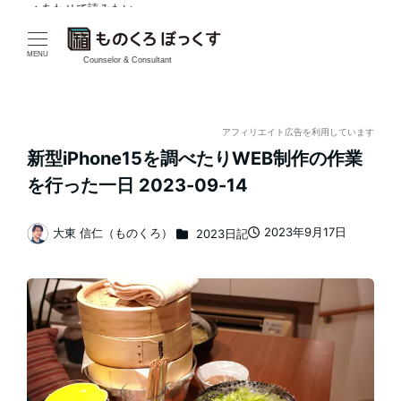
✓ あわせて読みたい
メ
イ
MENU
Counselor & Consultant
ン
コ
アフィリエイト広告を利用しています
新型iPhone15を調べたりWEB制作の作業
ン
を行った一日 2023-09-14
テ
カテゴリー
2023年9月17日
大東 信仁（ものくろ）
2023日記
ン
投稿日
著
者
ツ
へ
移
動